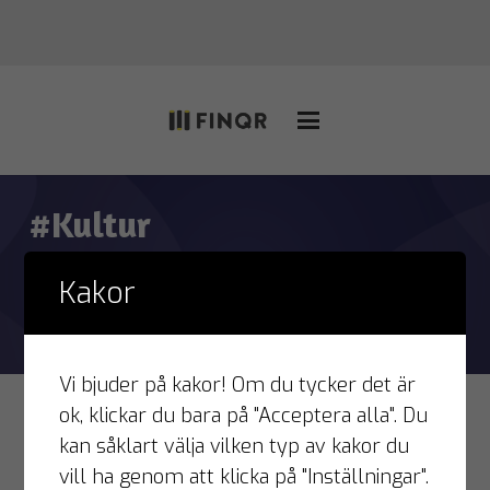
#Kultur
Hem
#Kultur
Kakor
Vi bjuder på kakor! Om du tycker det är
ok, klickar du bara på "Acceptera alla". Du
Med bra produkter & ett gott värdskap så
kan såklart välja vilken typ av kakor du
”kränger” man inte
vill ha genom att klicka på "Inställningar".