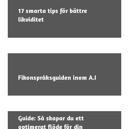
17 smarta tips för bättre
likviditet
Fikonspråksguiden inom A.I
Nödvändiga
Dessa kakor
går inte att
välja bort.
Guide: Så skapar du ett
De behövs
optimerat flöde för din