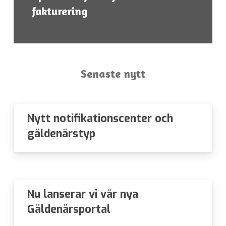
för att
fakturering
hemsidan
över huvud
taget ska
fungera.
Senaste nytt
Statistik
För att vi ska
kunna
Nytt notifikationscenter och
förbättra
gäldenärstyp
hemsidans
funktionalitet
och
uppbyggnad,
baserat på
Nu lanserar vi vår nya
hur
hemsidan
Gäldenärsportal
används.