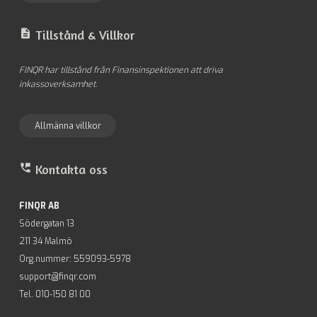
description
Tillstånd &
Villkor
FINQR har tillstånd från Finansinspektionen att driva
inkassoverksamhet.
Allmänna villkor
perm_phone_msg
Kontakta oss
FINQR AB
Södergatan 13
211 34 Malmö
Org.nummer: 559093-5978
support@finqr.com
Tel. 010-150 81 00