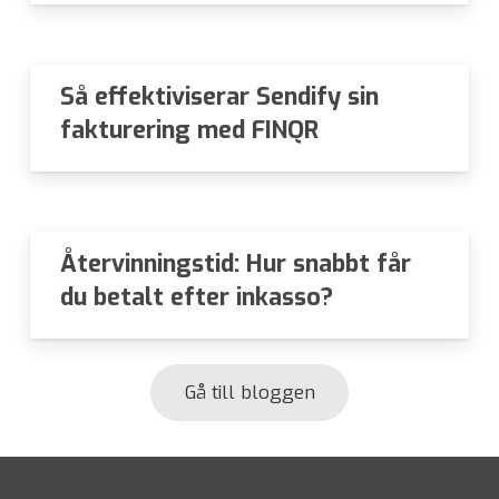
Upplevelse
Så effektiviserar Sendify sin
För att vår
hemsida ska
fakturering med FINQR
prestera så
bra som
möjligt under
ditt besök.
Om du nekar
Återvinningstid: Hur snabbt får
de här
du betalt efter inkasso?
kakorna
kommer viss
funktionalitet
att försvinna
Gå till bloggen
från
hemsidan.