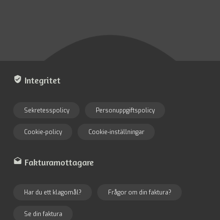
Marknadsföring
Genom att dela
med dig av dina
intressen och ditt
beteende när du
surfar ökar du
verified_user
Integritet
chansen att få se
personligt
anpassat innehåll
Sekretesspolicy
Personuppgiftspolicy
och erbjudanden.
Cookie-policy
Cookie-inställningar
drafts
Fakturamottagare
Har du ett klagomål?
Frågor om din faktura?
Se din faktura