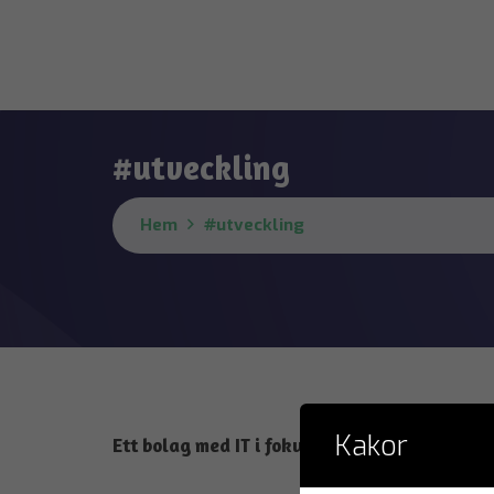
#utveckling
Hem
#utveckling
Kakor
Ett bolag med IT i fokus