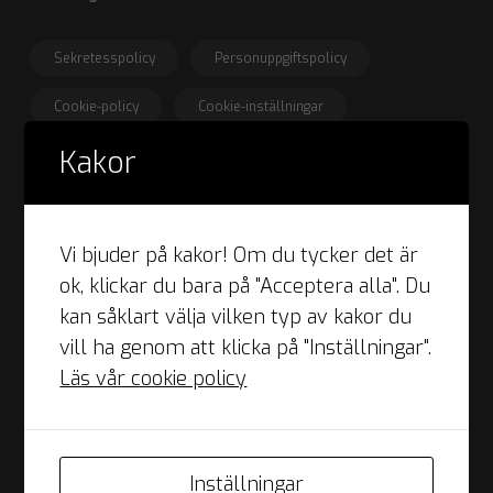
Sekretesspolicy
Personuppgiftspolicy
Cookie-policy
Cookie-inställningar
Kakor
drafts
Fakturamottagare
Har du ett klagomål?
Frågor om din faktura?
Vi bjuder på kakor! Om du tycker det är
ok, klickar du bara på "Acceptera alla". Du
Se din faktura
kan såklart välja vilken typ av kakor du
vill ha genom att klicka på "Inställningar".
description
Tillstånd &
Villkor
Läs vår cookie policy
FINQR har tillstånd från Finansinspektionen att driva
inkassoverksamhet.
Inställningar