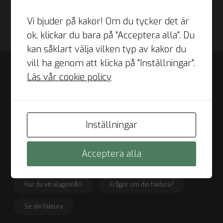
Vi bjuder på kakor! Om du tycker det är
ok, klickar du bara på "Acceptera alla". Du
kan såklart välja vilken typ av kakor du
vill ha genom att klicka på "Inställningar".
verified_user
Integritet
Läs vår cookie policy
Sekretesspolicy
Personuppgiftspolicy
Inställningar
Cookie-policy
Cookie-inställningar
Acceptera alla
drafts
Fakturamottagare
Har du ett klagomål?
Frågor om din faktura?
Se din faktura