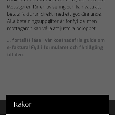
Mottagaren får en avisering och kan välja att
betala fakturan direkt med ett godkännande.
Alla betalningsuppgifter är förifyllda, men
mottagaren kan välja att justera beloppet.
… fortsätt läsa i vår kostnadsfria guide om
e-faktura! Fyll i formuläret och få tillgång
till den.
Kakor