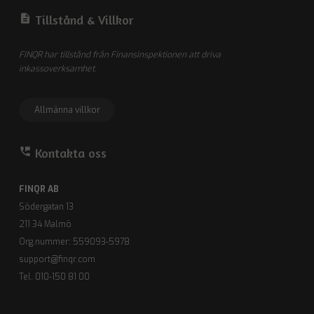
description
Tillstånd &
Villkor
FINQR har tillstånd från Finansinspektionen att driva
inkassoverksamhet.
Allmänna villkor
perm_phone_msg
Kontakta oss
FINQR AB
Södergatan 13
211 34 Malmö
Org.nummer: 559093-5978
support@finqr.com
Tel. 010-150 81 00