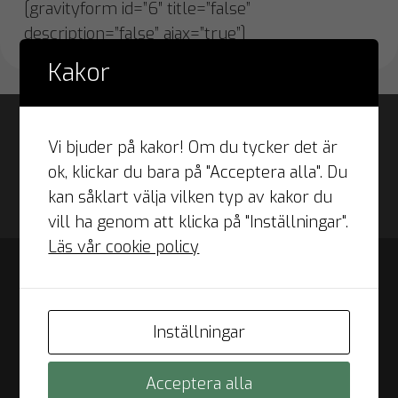
[gravityform id=”6″ title=”false”
description=”false” ajax=”true”]
Kakor
Vi bjuder på kakor! Om du tycker det är
ok, klickar du bara på "Acceptera alla". Du
kan såklart välja vilken typ av kakor du
vill ha genom att klicka på "Inställningar".
Läs vår cookie policy
verified_user
Integritet
Sekretesspolicy
Personuppgiftspolicy
Inställningar
Cookie-policy
Cookie-inställningar
Acceptera alla