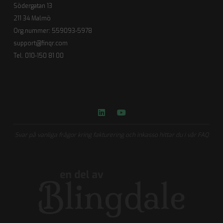
Södergatan 13
211 34 Malmö
Org.nummer: 559093-5978
support@finqr.com
Tel. 010-150 81 00
Svar på vanliga frågor kring fakturering och inkasso hittar du i vår FAQ