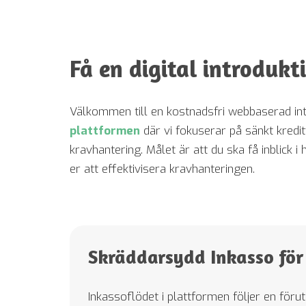
Få en digital introdukt
Välkommen till en kostnadsfri webbaserad int
plattformen
där vi fokuserar på sänkt kredit
kravhantering. Målet är att du ska få inblick i
er att effektivisera kravhanteringen.
Nödvändiga
Dessa kakor
Skräddarsydd Inkasso för
går inte att
välja bort.
De behövs
Inkassoflödet i plattformen följer en föru
för att