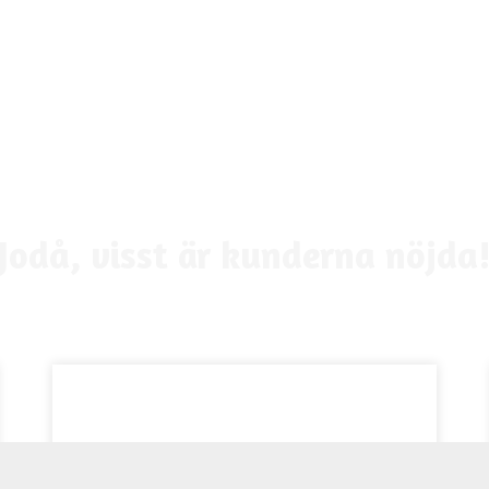
Jodå, visst är kunderna nöjda
Med FINQR har vi minskat vårt