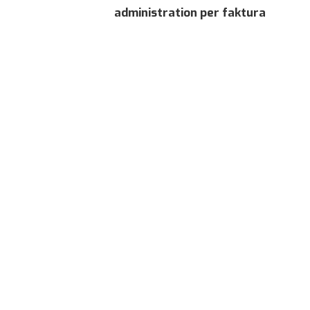
Genom att dela
administration per faktura
med dig av dina
intressen och
ditt beteende
när du surfar
ökar du chansen
att få se
personligt
anpassat
innehåll och
erbjudanden.