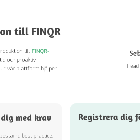
ion till FINQR
roduktion till
FINQR-
Seb
tid och proaktiv
Head 
 hur vår plattform hjälper
Registrera dig 
 dig med krav
tbestämd best practice.