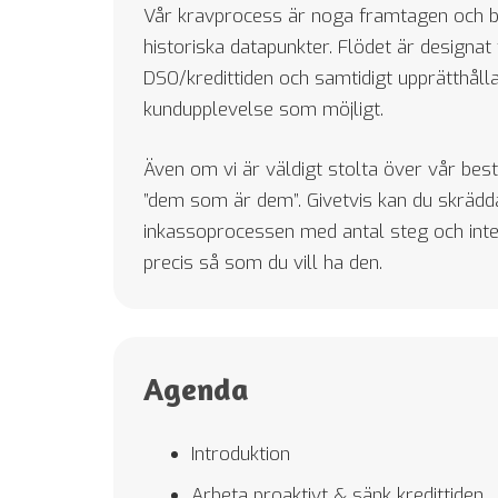
Vår kravprocess är noga framtagen och b
hemsidan
historiska datapunkter. Flödet är designat
över huvud
taget ska
DSO/kredittiden och samtidigt upprätthålla
fungera.
kundupplevelse som möjligt.
Även om vi är väldigt stolta över vår best 
Statistik
”dem som är dem”. Givetvis kan du skrädd
För att vi ska
kunna
inkassoprocessen med antal steg och inter
förbättra
precis så som du vill ha den.
hemsidans
funktionalitet
och
uppbyggnad,
Agenda
baserat på
hur
hemsidan
Introduktion
används.
Arbeta proaktivt & sänk kredittiden