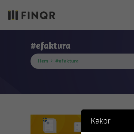
#efaktura
Hem
#efaktura
Kakor