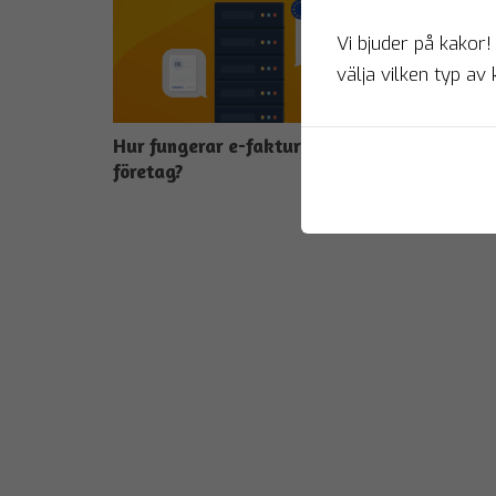
Vi bjuder på kakor!
välja vilken typ av 
Hur fungerar e-faktura för
företag?