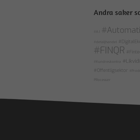
Andra saker s
#Automati
#A.I
#DigitalE
#detaljhandel
#FINQR
#Finte
#Likvidi
#Kundreskontra
#Offentligsektor
#Prod
PRocesser