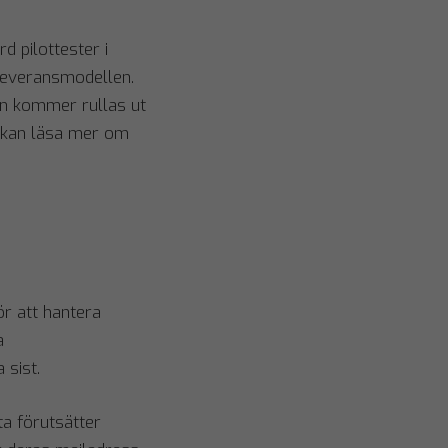
 pilottester i
everansmodellen.
en kommer rullas ut
Du kan läsa mer om
ör att hantera
a
 sist.
ta förutsätter