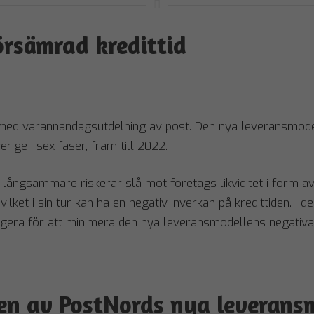
försämrad kredittid
t med varannandagsutdelning av post. Den nya leveransmo
verige i sex faser, fram till 2022.
 långsammare riskerar slå mot företags likviditet i form av
lket i sin tur kan ha en negativ inverkan på kredittiden. I de
 agera för att minimera den nya leveransmodellens negativa
en av PostNords nya leverans