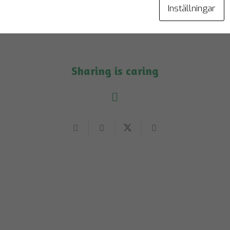
qr.com
, eller ring oss på
010-150 81 00
Inställningar
Sharing is caring