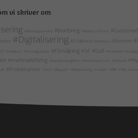
om vi skriver om
sering
#Bokföring
#CustomerE
#Betalupplevelse
#Bokslut
#Churn
#Digitalisering
#
konom
#E-faktura
#Ekonomi
#efaktura
#Försäljning
#Golf
ch
#GIT
#Fullstack
#Företagskultur
#Kredittid
#Kulpåj
tet
#marknadsföring
#Ny
#medlemsavgifter
#Medlemsservice
#Nykund
#Produktnyheter
ukt
#Quiz
#Rapport
#Redovisning
#reklam
#RPA
#Sälj
#utve