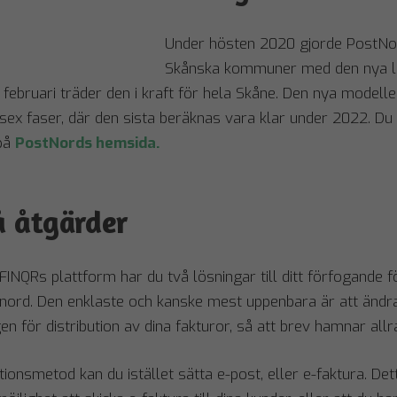
Under hösten 2020 gjorde PostNord
Skånska kommuner med den nya l
februari träder den i kraft för hela Skåne. Den nya modell
 i sex faser, där den sista beräknas vara klar under 2022. 
 på
PostNords hemsida.
å åtgärder
NQRs plattform har du två lösningar till ditt förfogande f
nord. Den enklaste och kanske mest uppenbara är att ändr
en för distribution av dina fakturor, så att brev hamnar allra
tionsmetod kan du istället sätta e-post, eller e-faktura. Det