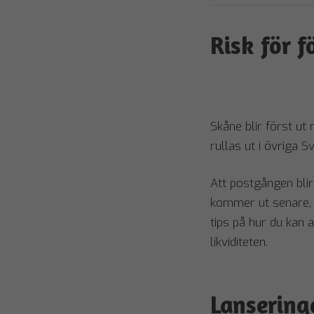
Risk för 
Skåne blir först u
rullas ut i övriga S
Att postgången blir
kommer ut senare, vi
tips på hur du kan
likviditeten.
Lansering