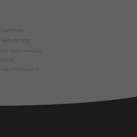
xperience
Fakturering
obbet
#Kultur
#Kundresa
ttJobb
ckling
#Webbfaktura
IT