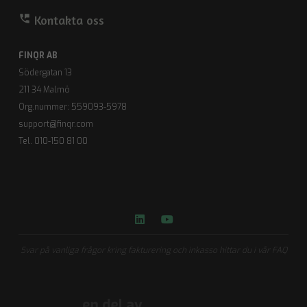
perm_phone_msg
Kontakta oss
FINQR AB
Södergatan 13
211 34 Malmö
Org.nummer: 559093-5978
support@finqr.com
Tel. 010-150 81 00
Svar på vanliga frågor kring fakturering och inkasso hittar du i vår FAQ