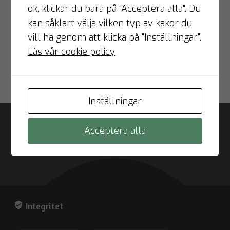
ok, klickar du bara på "Acceptera alla". Du
kan såklart välja vilken typ av kakor du
Dessutom finns FINQR:s erfarna och eminenta
vill ha genom att klicka på "Inställningar".
kundservice till ditt förfogande. Vi hjälper dig
Läs vår cookie policy
med smått som stort och svarar gärna på dina
frågor.
Inställningar
Acceptera alla
verified_user
Integritet