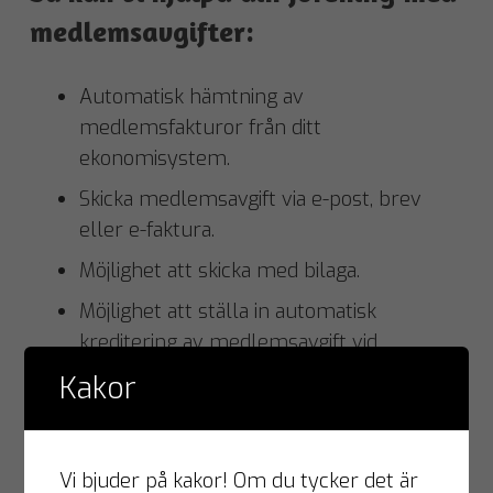
medlemsavgifter:
Automatisk hämtning av
medlemsfakturor från ditt
ekonomisystem.
Skicka medlemsavgift via e-post, brev
eller e-faktura.
Möjlighet att skicka med bilaga.
Möjlighet att ställa in automatisk
kreditering av medlemsavgift vid
utebliven betalning.
Kakor
Automatisk avprickning av inbetalningar,
direkt i ditt ekonomisystem.
Vi bjuder på kakor! Om du tycker det är
Daglig utbetalning av klientmedel.