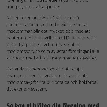
förening är en folkrörelse vi på FINQR vill
främja genom våra tjänster.
När en förening växer så växer också
administrationen och redan vid litet antal
medlemmar blir det mycket jobb med att
hantera medlemsavgifterna. Här känner vi att
vi kan hjälpa till så vi har utvecklat en
medlemsservice som avlastar föreningar i alla
storlekar med att fakturera medlemsavgifter.
Det enda du behöver göra är att skapa
fakturorna, sen tar vi över och ser till att
medlemsavgifterna blir betalda och bokförda i
ditt ekonomisystem.
Så kan vi hjälpa din förening med