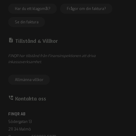
Har du ett klagomål?
Frågor om din faktura?
Se din faktura
description
Tillstånd &
Villkor
FINQR har tillstånd från Finansinspektionen att driva
inkassoverksamhet.
Allmänna villkor
perm_phone_msg
Kontakta oss
FINQR AB
Södergatan 13
211 34 Malmö