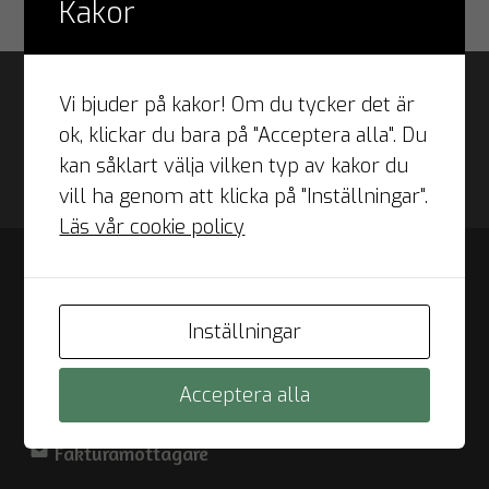
Kakor
Vi bjuder på kakor! Om du tycker det är
ok, klickar du bara på "Acceptera alla". Du
kan såklart välja vilken typ av kakor du
vill ha genom att klicka på "Inställningar".
Läs vår cookie policy
verified_user
Integritet
Inställningar
Sekretesspolicy
Personuppgiftspolicy
Cookie-policy
Cookie-inställningar
Acceptera alla
drafts
Fakturamottagare