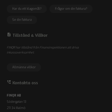
Har du ett klagomål?
Frågor om din faktura?
Se din faktura
description
Tillstånd &
Villkor
FINQR har tillstånd från Finansinspektionen att driva
inkassoverksamhet.
Allmänna villkor
perm_phone_msg
Kontakta oss
FINQR AB
Södergatan 13
211 34 Malmö