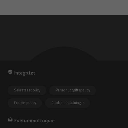
verified_user
Integritet
Sekretesspolicy
Personuppgiftspolicy
Cookie-policy
Cookie-inställningar
drafts
Fakturamottagare