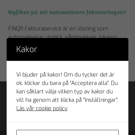
Nyfiken på att automatisera faktureringen?
FINQR Fakturaservice är en lösning som
automatiserar utskick, påminnelser, inkasso
och bokföring av era fakturor.
Kakor
Läs mer om FINQR Fakturaservice
Vi bjuder på kakor! Om du tycker det är
ok, klickar du bara på "Acceptera alla". Du
kan såklart välja vilken typ av kakor du
vill ha genom att klicka på "Inställningar".
Läs vår cookie policy