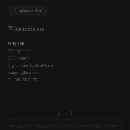
Allmänna villkor
perm_phone_msg
Kontakta oss
FINQR AB
Södergatan 13
211 34 Malmö
Org.nummer: 559093-5978
support@finqr.com
Tel. 010-150 81 00
Svar på vanliga frågor kring fakturering och inkasso hittar du i vår FAQ