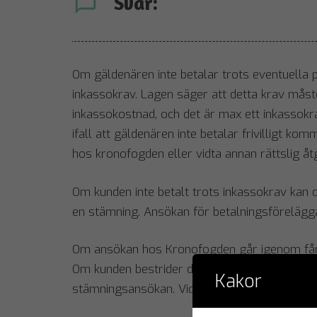
Svar:
chat_bubble_outline
Om gäldenären inte betalar trots eventuella på
inkassokrav. Lagen säger att detta krav måste v
inkassokostnad, och det är max ett inkassokr
ifall att gäldenären inte betalar frivilligt
hos kronofogden eller vidta annan rättslig åt
Om kunden inte betalt trots inkassokrav kan du
en stämning. Ansökan för betalningsföreläg
Om ansökan hos Kronofogden går igenom får d
Om kunden bestrider detta, kan du begära att 
Kakor
stämningsansökan. Vid rätt i domstol kan do