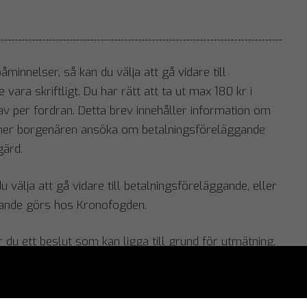
minnelser, så kan du välja att gå vidare till
ara skriftligt. Du har rätt att ta ut max 180 kr i
av per fordran. Detta brev innehåller information om
 kommer borgenären ansöka om betalningsföreläggande
gärd.
 välja att gå vidare till betalningsföreläggande, eller
gande görs hos Kronofogden.
u ett beslut som kan ligga till grund för utmätning.
ärendet överförs till tingsrätten och lämna in en
men ligga som grund för utmätning.