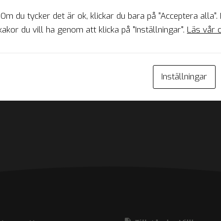
 Om du tycker det är ok, klickar du bara på "Acceptera alla".
da bör inte betraktas som juridisk rådgivning eller
kakor du vill ha genom att klicka på "Inställningar".
Läs vår c
Inställningar