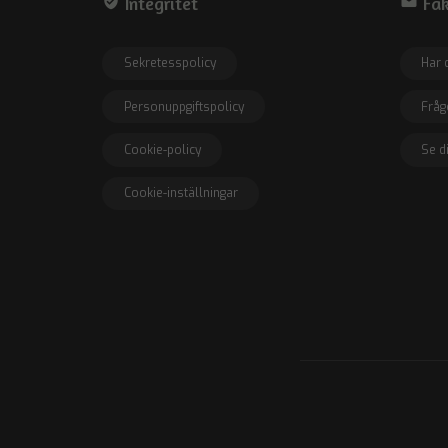
verified_user
Integritet
drafts
Fak
Sekretesspolicy
Har 
Personuppgiftspolicy
Fråg
Cookie-policy
Se d
Cookie-inställningar