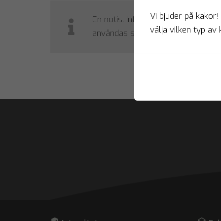
Vi bjuder på kakor!
En notis. Informationen på denna si
välja vilken typ av 
användas som sådan.