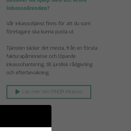
inkassoärenden?
Vår inkassotjänst finns för att du som
företagare ska kunna pusta ut.
Tjänsten täcker det mesta, från en första
fakturapåminnelse och löpande
inkassohantering, till juridisk rådgivning
och efterbevakning.
Läs mer om FINQR Inkasso