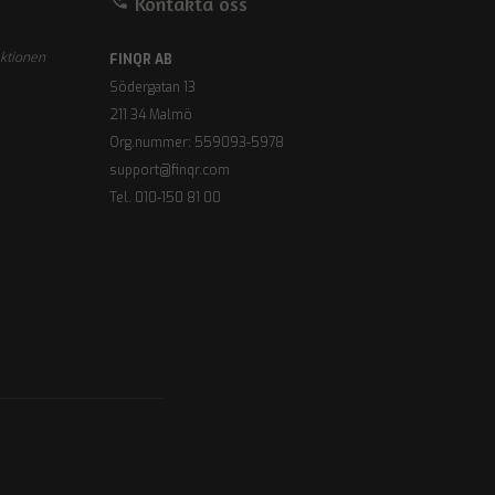
perm_phone_msg
Kontakta oss
ektionen
FINQR AB
Södergatan 13
211 34 Malmö
Org.nummer: 559093-5978
support@finqr.com
Tel. 010-150 81 00