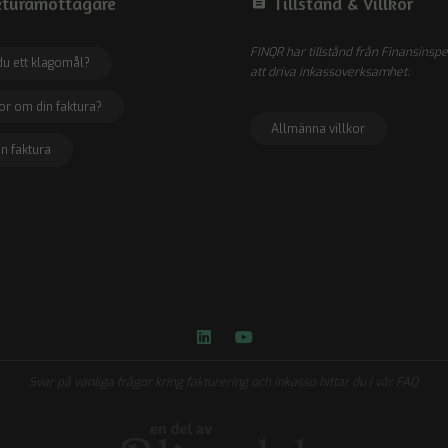
turamottagare
description
Tillstånd &
Villkor
FINQR har tillstånd från Finansinsp
du ett klagomål?
att driva inkassoverksamhet.
or om din faktura?
Allmänna villkor
in faktura
Svar på vanliga frågor kring fakturering och inkasso hittar du i vår FAQ