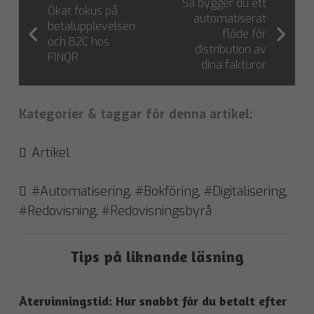
Så bygger du ett
Ökat fokus på
automatiserat
betalupplevelsen
flöde för
och B2C hos
distribution av
FINQR
dina fakturor
Kategorier & taggar för denna artikel:
Artikel
#Automatisering
,
#Bokföring
,
#Digitalisering
,
#Redovisning
,
#Redovisningsbyrå
Tips på liknande läsning
Återvinningstid: Hur snabbt får du betalt efter