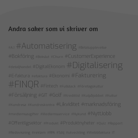
Andra saker som vi skriver om
#Automatisering
#A.I
#Betalupplevelse
#Bokföring
#CustomerExperience
#Bokslut
#Churn
#Digitalisering
#DigitalEkonom
#detaljhandel
#Fakturering
#E-faktura
#Ekonomi
#efaktura
#FINQR
#Fintech
#Fullstack
#Företagskultur
#Försäljning
#Golf
#GIT
#Kredittid
#Kulpåjobbet
#Kultur
#Likviditet
#marknadsföring
#Kundresa
#Kundreskontra
#NyttJobb
#medlemsavgifter
#Medlemsservice
#Nykund
#Offentligsektor
#Produktnyheter
#Produkt
#Quiz
#Rapport
#Redovisning
#reklam
#RPA
#Sälj
#utveckling
#Webbfaktura
IT