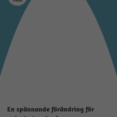
Vad händer med
automatiseringen i
redovisningsbranschen?
En spännande förändring för