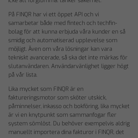
icke att förglömma: tänker säkerhet.
På FINQR har vi ett öppet API och vi
samarbetar både med fintech och techfin-
bolag för att kunna erbjuda våra kunder en så
smidig och automatiserad upplevelse som
möjligt. Även om våra lösningar kan vara
tekniskt avancerade, så ska det inte märkas för
slutanvändaren. Användarvänlighet ligger högt
på vår lista.
Lika mycket som FINQR är en
faktureringsmotor som sköter utskick,
påminnelser, inkasso och bokföring, lika mycket
är vi en knytpunkt som sammanfogar fler
system sömlöst. Du behöver exempelvis aldrig
manuellt importera dina fakturor i FINQR, det