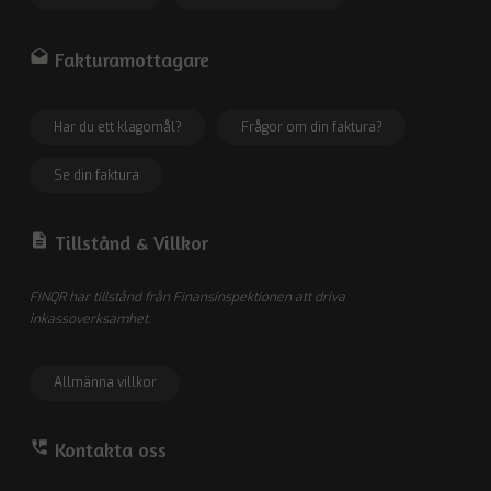
drafts
Fakturamottagare
Har du ett klagomål?
Frågor om din faktura?
Se din faktura
description
Tillstånd &
Villkor
FINQR har tillstånd från Finansinspektionen att driva
inkassoverksamhet.
Allmänna villkor
perm_phone_msg
Kontakta oss