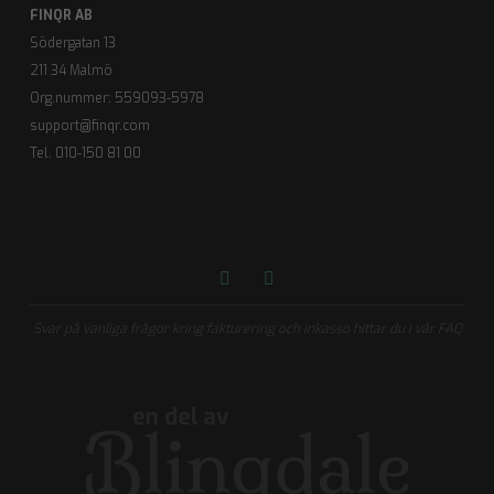
FINQR AB
Södergatan 13
211 34 Malmö
Org.nummer: 559093-5978
support@finqr.com
Tel. 010-150 81 00
Svar på vanliga frågor kring fakturering och inkasso hittar du i vår FAQ