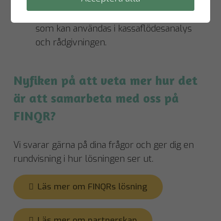
Med hjälp av nyckeltalen i analysdelen av
FINQR får byrån även värdefullt underlag
som kan användas i kassaflödesanalys
och rådgivningen.
Nyfiken på att veta mer hur det
är att samarbeta med oss på
FINQR?
Vi svarar gärna på dina frågor och ger dig en
rundvisning i hur lösningen ser ut.
Läs mer om FINQRs lösning
Läs mer om partnerskap