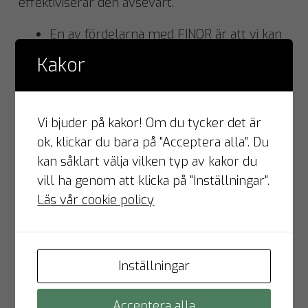
effektiviserar den avsevärt.
En av fördelarna med FINQR är att vi kan
synka med i princip alla affärssystem, så
Kakor
alla byråns kunder kan använda sig av
FINQR. Vinsten internt på byrån blir att
man hela tiden arbetar i samma
Vi bjuder på kakor! Om du tycker det är
gränssnitt när det kommer till
ok, klickar du bara på "Acceptera alla". Du
kundreskontra, och att man har stenkoll
kan såklart välja vilken typ av kakor du
på sina kunder.
vill ha genom att klicka på "Inställningar".
FINQR automatiserar faktureringen, men
Läs vår cookie policy
även bokföringen av kundfakturorna.
Allt sker till ett fast pris per faktura.
Det finns möjlighet till en kickback-
Inställningar
modell.
Acceptera alla