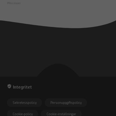
PRocesser
verified_user
Integritet
Sekretesspolicy
Personuppgiftspolicy
Cookie-policy
Cookie-inställningar