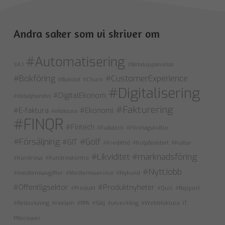
Andra saker som vi skriver om
#Automatisering
#A.I
#Betalupplevelse
#Bokföring
#CustomerExperience
#Bokslut
#Churn
#Digitalisering
#DigitalEkonom
#detaljhandel
#Fakturering
#E-faktura
#Ekonomi
#efaktura
#FINQR
#Fintech
#Fullstack
#Företagskultur
#Försäljning
#Golf
#GIT
#Kredittid
#Kulpåjobbet
#Kultur
#Likviditet
#marknadsföring
#Kundresa
#Kundreskontra
#NyttJobb
#medlemsavgifter
#Medlemsservice
#Nykund
#Offentligsektor
#Produktnyheter
#Produkt
#Quiz
#Rapport
#Redovisning
#reklam
#RPA
#Sälj
#utveckling
#Webbfaktura
IT
PRocesser