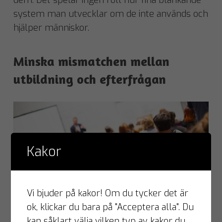
system man utvecklar om de inte används och
hjälper människor.
Minska mismatchen mellan
utbildning och efterfrågan
Kakor
Vi bjuder på kakor! Om du tycker det är
ok, klickar du bara på "Acceptera alla". Du
Lika mycket som det handlar om att ställa om
kan såklart välja vilken typ av kakor du