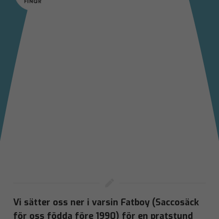
Framtidens vinnande företag
är de som bryggar tradition
och innovation
Vi sätter oss ner i varsin Fatboy (Saccosäck
för oss födda före 1990) för en pratstund