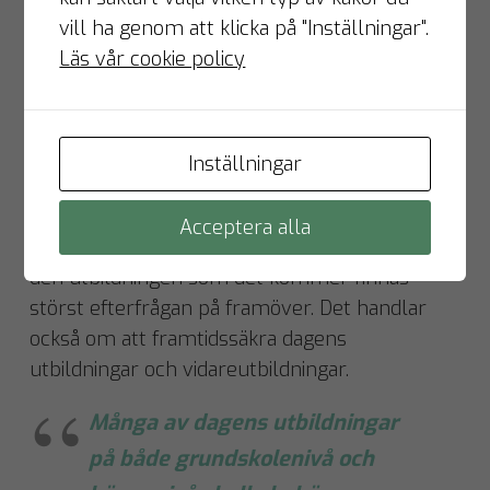
medarbetare och roller ute i arbetslivet i linje
vill ha genom att klicka på "Inställningar".
med digitalisering och automatisering. Lika
Läs vår cookie policy
mycket handlar det om att också
framtidssäkra morgondagens arbetsstyrka för
arbetsmarknaden.
Inställningar
Vi måste minska felmatchningen mellan
utbildning och arbetsmarknad. Och det handlar
Acceptera alla
inte bara om att få fler att välja och satsa på
den utbildningen som det kommer finnas
störst efterfrågan på framöver. Det handlar
också om att framtidssäkra dagens
utbildningar och vidareutbildningar.
Många av dagens utbildningar
på både grundskolenivå och