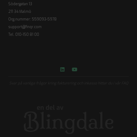
Södergatan 13
211 34 Malmö
Org.nummer: 559093-5978
support@finqr.com
Tel. 010-150 81 00
Svar på vanliga frågor kring fakturering och inkasso hittar du i vår FAQ