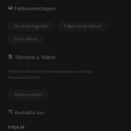
drafts
Fakturamottagare
Har du ett klagomål?
Frågor om din faktura?
Se din faktura
description
Tillstånd &
Villkor
FINQR har tillstånd från Finansinspektionen att driva
inkassoverksamhet.
Allmänna villkor
perm_phone_msg
Kontakta oss
FINQR AB