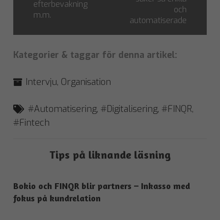
efterbevakning
och
m.m.
automatiserade
Kategorier & taggar för denna artikel:
Intervju
,
Organisation
#Automatisering
,
#Digitalisering
,
#FINQR
,
#Fintech
Tips på liknande läsning
Bokio och FINQR blir partners – Inkasso med
fokus på kundrelation