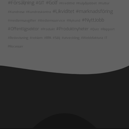
#Försäljning
#Golf
#GIT
#Kredittid
#Kulpåjobbet
#Kultur
#Likviditet
#marknadsföring
#Kundresa
#Kundreskontra
#NyttJobb
#medlemsavgifter
#Medlemsservice
#Nykund
#Offentligsektor
#Produktnyheter
#Produkt
#Quiz
#Rapport
#Redovisning
#reklam
#RPA
#Sälj
#utveckling
#Webbfaktura
IT
PRocesser