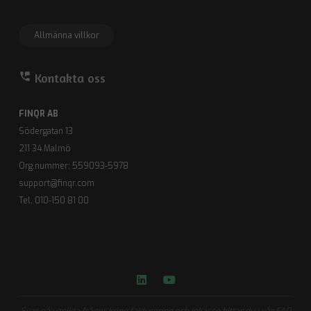
Allmänna villkor
perm_phone_msg
Kontakta oss
FINQR AB
Södergatan 13
211 34 Malmö
Org.nummer: 559093-5978
support@finqr.com
Tel. 010-150 81 00