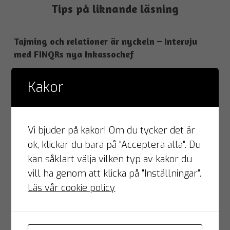
Tips på liknande läsning
Tajming och relationer är nyckeln – Intervju
med FINQRs nya Inkassochef
Kakor
FINQR utökar satsningen på Golfsverige med
områdesansvarig
Vi bjuder på kakor! Om du tycker det är
ok, klickar du bara på "Acceptera alla". Du
FINQRs moderbolag Blingdale tar in 43 miljoner
kan såklart välja vilken typ av kakor du
för expansion
vill ha genom att klicka på "Inställningar".
Läs vår cookie policy
FINQR Välkomnar Makab som ny partner &
återförsäljare