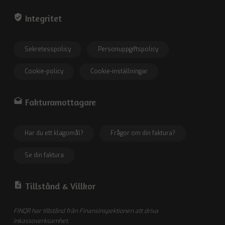
verified_user
Integritet
Sekretesspolicy
Personuppgiftspolicy
Cookie-policy
Cookie-inställningar
drafts
Fakturamottagare
Har du ett klagomål?
Frågor om din faktura?
Se din faktura
description
Tillstånd &
Villkor
FINQR har tillstånd från Finansinspektionen att driva
inkassoverksamhet.