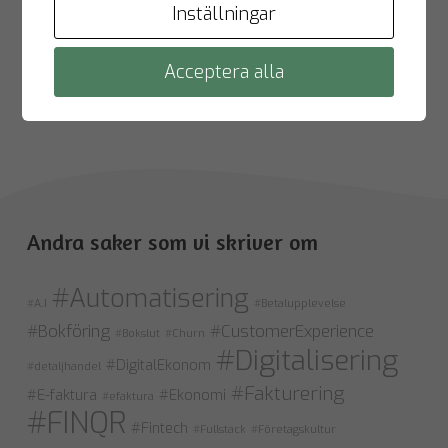
Inställningar
Acceptera alla
Ladda fler
Andra saker som vi skriver om
#Automatisering
#A.I
#Betalupplevelse
#Bokföring
#CustomerExperience
#Bokslut
#Churn
#Digitalisering
#DigitalEkonom
#detaljhandel
#Fakturering
#E-faktura
#Ekonomi
#efaktura
#FINQR
#Fintech
#Fullstack
#Företagskultur