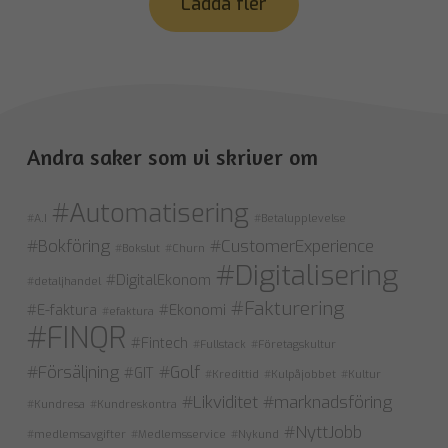
Ladda fler
Andra saker som vi skriver om
#Automatisering
#A.I
#Betalupplevelse
#Bokföring
#CustomerExperience
#Bokslut
#Churn
#Digitalisering
#DigitalEkonom
#detaljhandel
#Fakturering
#E-faktura
#Ekonomi
#efaktura
#FINQR
#Fintech
#Fullstack
#Företagskultur
#Försäljning
#Golf
#GIT
#Kredittid
#Kulpåjobbet
#Kultur
#Likviditet
#marknadsföring
#Kundresa
#Kundreskontra
#NyttJobb
#medlemsavgifter
#Medlemsservice
#Nykund