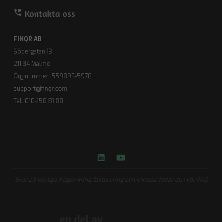
perm_phone_msg
Kontakta oss
FINQR AB
Södergatan 13
211 34 Malmö
Org.nummer: 559093-5978
support@finqr.com
Tel. 010-150 81 00
Svar på vanliga frågor kring fakturering och inkasso hittar du i vår FAQ