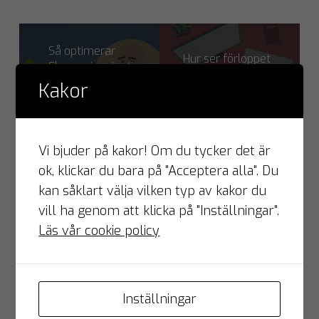
Så optimerar
Hur ser förloppet
Ekonominavigation
ut när kunden
kundernas
Kakor
inte betalar?
fakturering
Vi bjuder på kakor! Om du tycker det är
Kategorier & taggar för denna artikel:
ok, klickar du bara på "Acceptera alla". Du
kan såklart välja vilken typ av kakor du
Nyhet
,
Produkt
vill ha genom att klicka på "Inställningar".
Läs vår cookie policy
Tips på liknande läsning
Inställningar