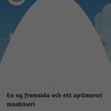
Ett helt nytt FINQR är snart
här
En ny framsida och ett optimerat
maskineri